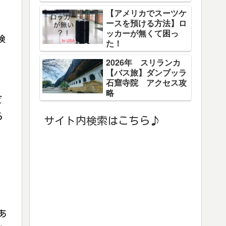
【アメリカでスーツケ
ースを預ける方法】ロ
ッカーが無くて困っ
検
た！
2026年 スリランカ
【バス旅】ダンブッラ
石窟寺院 アクセス攻
略
ビ
る
サイト内検索はこちら♪
あ