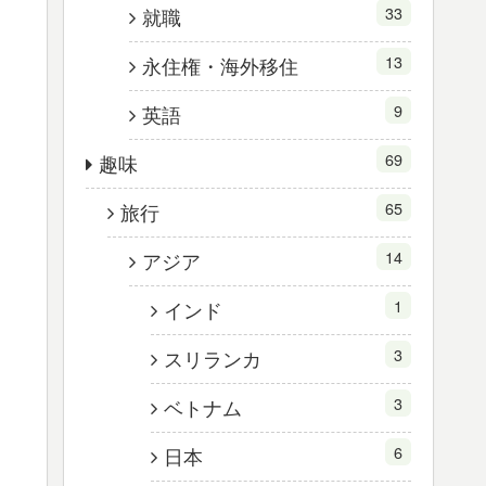
33
就職
13
永住権・海外移住
9
英語
69
趣味
65
旅行
14
アジア
1
インド
3
スリランカ
3
ベトナム
6
日本