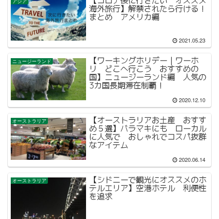
【コロナ後に行きたい オススメ
アジア
海外旅行】解禁されたら行ける！
まとめ アメリカ編
2021.05.23
【ワーキングホリデー｜ワーホ
ニュージーランド
リ どこへ行こう おすすめの
国】ニュージーランド編 人気の
3カ国長期滞在制覇！
2020.12.10
【オーストラリアお土産 おすす
オーストラリア
め５選】バラマキにも ローカル
に人気で おしゃれでコスパ抜群
なアイテム
2020.06.14
【シドニーで観光にオススメのホ
オーストラリア
テルエリア】空港ホテル 利便性
を追求