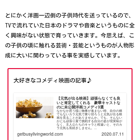
とにかく洋画一辺倒の子供時代を送っているので、
TVで流れていた日本のドラマや音楽というものに全
く興味がない状態で育っていきます。今思えば、こ
の子供の頃に触れる芸術・芸能というものが人物形
成に大いに関わっている事を実感しています。
大好きなコメディ映画の記事♪
【元気が出る映画】頑張らなくても良
いと肯定してくれる 豪華キャストな
のに未公開洋画コメディ3選
なかなか思う様に物事が進まない時、自分の柄
でもないカラ元気で乗り切ろうと元気が出る映
画を見ることがありませんか。でも、そんない
かにも頑張り屋で挑戦する自分の姿が現実味が
なく、主人公たちのキャラと程遠いと、そのカ
ラ元気も長続きしません。...
getbusylivingworld.com
2020.07.11