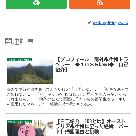
getbusylivingworld
関連記事
【プロフィール 海外永住権トラ
Profile 103とNemu
ベラー ◆１０３＆Nemu◆ 自己
紹介】
海外で旅行や留学をしてみたいけど「時間がない…」「仕事があって
辞めれない… 」「どうキッカケ作れば…」と思ってる人も多いかも
しれません。 海外の会社で実際に日本からの留学生やワーホリ
を雇用したマネージャー経験を持つ私103と友人...
【自己紹介 103とは】オースト
Profile 103とNemu
ラリア永住権に至った経緯 パー
ト1 帰国理由と挑戦