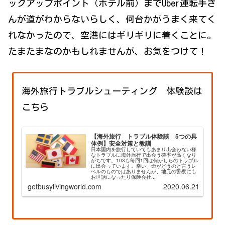
ックアップポイント（ホテル前）までUber運転手さ
んが道がわからないらしく、何台かがうまく来てく
れなかったので、空港にはギリギリに着くことに。
たまたまなのかもしれませんが、お気をつけて！
海外旅行トラブルシューティング 体験談は
こちら
【海外旅行 トラブル体験談 5つの具
体例】安全対策と教訓
日本国内を旅行していてもあまり出会わない様
なトラブルに海外旅行で出会う確率が高くなり
がちです。103も毎回1回は何かしらのトラブル
に出会っています。幸い、命がどうのと言うレ
ベルのものではありませんが、地元の警察にも
お世話になったり保険会社...
getbusylivingworld.com
2020.06.21