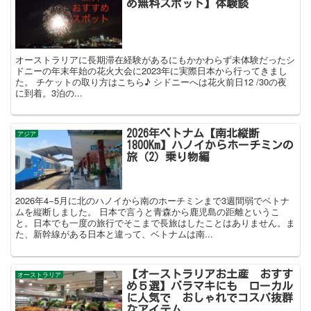
め無料スポット】体験談
オーストラリアに長期滞在経験があるにもかかわらず未体験だったシ
ドニーの年末年始の花火大会に2023年に実際日本から行ってきまし
た。 チケットの取り方はこちら♪ シドニーへは花火前日12 /30の夜
に到着。3泊の...
2026年ベトナム【南北縦断
アジア
1800Km】ハノイからホーチミンの
旅（2）乗り物編
2026年4−5月に北のハノイから南のホーチミンまで3週間弱でベトナ
ムを縦断しました。 日本で言うと青森から鹿児島の距離というこ
と。日本でも一度の旅行でそこまで長旅はしたことはありません。ま
た、新幹線がある日本と違って、ベトナムは南...
【オーストラリアお土産 おすす
オーストラリア
め５選】バラマキにも ローカル
に人気で おしゃれでコスパ抜群
なアイテム