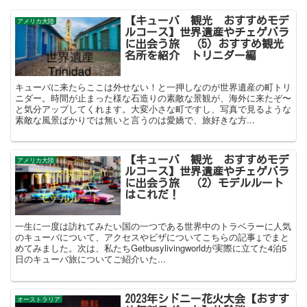
【キューバ 観光 おすすめモデ
アメリカ大陸
ルコース】世界遺産やチェゲバラ
に出会う旅 （5) おすすめ観光
名所を紹介 トリニダー編
キューバに来たらここは外せない！と一押しなのが世界遺産の町トリ
ニダー。時間が止まった様な石造りの素敵な景観が、海外に来たぞ〜
と気分アップしてくれます。大変小さな町ですし、写真で見るような
素敵な風景ばかりでは無いと言うのは愛嬌で、旅好きな方...
【キューバ 観光 おすすめモデ
アメリカ大陸
ルコース】世界遺産やチェゲバラ
に出会う旅 （2) モデルルート
はこれだ！
一生に一度は訪れてみたい国の一つである世界中のトラベラーに人気
のキューバについて、アクセスやビザについてこちらの記事↓でまと
めてみました。次は、私たちGetbusylivingworldが実際に立てた4泊5
日のキューバ旅についてご紹介いた...
2023年シドニー花火大会【おすす
オーストラリア