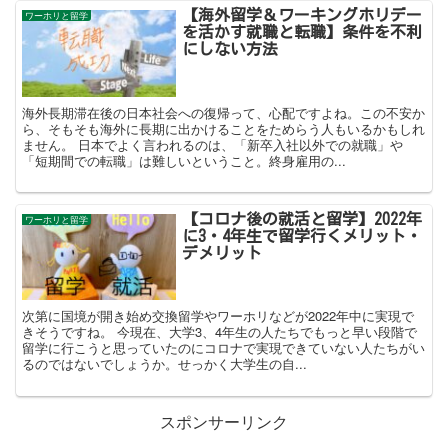
【海外留学＆ワーキングホリデー
ワーホリと留学
を活かす就職と転職】条件を不利
にしない方法
海外長期滞在後の日本社会への復帰って、心配ですよね。この不安か
ら、そもそも海外に長期に出かけることをためらう人もいるかもしれ
ません。 日本でよく言われるのは、「新卒入社以外での就職」や
「短期間での転職」は難しいということ。終身雇用の...
【コロナ後の就活と留学】2022年
ワーホリと留学
に3・4年生で留学行くメリット・
デメリット
次第に国境が開き始め交換留学やワーホリなどが2022年中に実現で
きそうですね。 今現在、大学3、4年生の人たちでもっと早い段階で
留学に行こうと思っていたのにコロナで実現できていない人たちがい
るのではないでしょうか。せっかく大学生の自...
スポンサーリンク