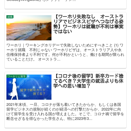
【ワーホリ失敗なし オーストラ
就職
リアでビジネスビザへつなげる姿
勢】ワーホリは就職が不利は事実
ではない
ワーホリ｜ワーキングホリデーで失敗しないためにすべきこと (1) ワ
ーホリ就職 不利じゃない ワーホリビザは、オーストラリア人や永
住権保持者より不利です。何が不利かというと、働ける期間が限られ
ていることだけ。 オーストラ...
【コロナ後の留学】新卒カード捨
ワーホリと留学
てるべき？大学生の就活よりも休
学への思い増加？
2021年末頃、一旦、コロナが落ち着いてきたからか、もしくは各国
留学ビジネスの規制が続くのが経済への打撃だからか、2022年に向
けて留学生を受け入れる国が増えました。そこで、コロナ禍で留学を
断念せざるを得なかった学生さん、特に2023年3...