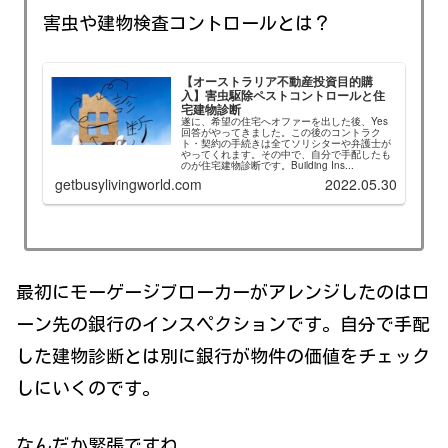
害虫や建物検査コントロールとは？
【オーストラリア不動産投資目的購
入】害虫駆除ペストコントロールと住
宅建物診断
遂に、希望の住宅へオファーを出した後、Yes
回答がやってきました。この後のコントラク
ト・契約の手続きは全てソリシターや弁護士が
やってくれます。その中で、自分で手配したも
のが住宅建物診断です。Building Ins...
getbusylivingworld.com
2022.05.30
最初にモーゲージブローカーがアレンジしたのはロ
ーン先の銀行のインスペクションです。自分で手配
した建物診断とは別に銀行が物件の価値をチェック
しにいくのです。
なんだか緊張ですね。