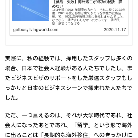
【就活 失敗】海外逃亡が成功の秘訣 諦
めない！
コロナ渦で2021年新卒の方から、それに続く2022年
度、2023年度と影響が出てきそうな学生の就職活
動。私、103は新卒就職活動に失敗しませんでした。
なぜなら、就活すらしなかったからです！就活失
敗 成功につなげる...
getbusylivingworld.com
2020.11.17
実際に、私の経験では、採用したスタッフは多くの
場合、日本で社会人経験がある人たちでしたし、ま
たビジネスビザのサポートをした厳選スタッフもし
っかりと日本のビジネスシーンで揉まれた人たちで
した。
ただ、一つ言えるのは、それが大学時代であれ、社
会人になったあとであれ、「留学」という形で海外
に出ることは「長期的な海外移住」へのきっかけに