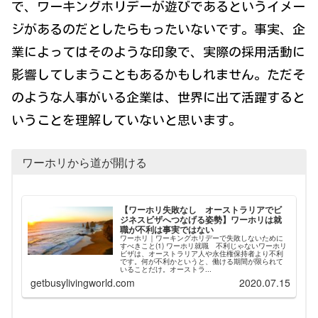
で、ワーキングホリデーが遊びであるというイメー
ジがあるのだとしたらもったいないです。事実、企
業によってはそのような印象で、実際の採用活動に
影響してしまうこともあるかもしれません。ただそ
のような人事がいる企業は、世界に出て活躍すると
いうことを理解していないと思います。
ワーホリから道が開ける
【ワーホリ失敗なし オーストラリアでビ
ジネスビザへつなげる姿勢】ワーホリは就
職が不利は事実ではない
ワーホリ｜ワーキングホリデーで失敗しないために
すべきこと(1) ワーホリ就職 不利じゃないワーホリ
ビザは、オーストラリア人や永住権保持者より不利
です。何が不利かというと、働ける期間が限られて
いることだけ。オーストラ...
getbusylivingworld.com
2020.07.15