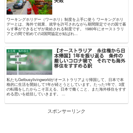
失敗
ワーキングホリデー（ワーホリ）制度を上手に使う ワーキングホリ
デーとは、海外で就業、就学を許可されながら期間限定でその国で暮
らす事ができるビザが発給される制度です。 1980年にオーストラリ
アとの間で初めての2国間協定が結ばれ...
【オーストラリア 永住権から日
永住権・海外移住
本帰国】1年を振り返る 条件の
厳しいコロナ禍で それでも海外
移住をすすめる訳
私たちGetbusylivingworldがオーストラリアより帰国して、日本で本
格的に生活を開始して1年が経とうとしています。たった1年で、3度
の転職をしたからこそ言える、日本で働くこと、また海外移住をすす
める思いを総括していきます。 ...
スポンサーリンク