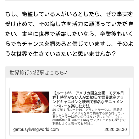
もし、絶望している人がいるとしたら、ぜひ事実を
受け止めて、その悔しさを活力に頑張っていただき
たい。本当に世界で活躍したいなら、卒業後もいく
らでもチャンスを掴めると信じていますし、そのよ
うな世界で生きていきたいと思いませんか？
世界旅行の記事はこちら♪
【ルート66 アメリカ国立公園 モデル日
程】時間がない人が2泊3日で世界遺産グラ
ンドキャニオンと映画で有名なモニュメン
トバレーを楽しむ方法
2017年７月ルート66、グランドサークル、世界遺
産。。。と、アメリカを車で横断する夢を持ってい
るトラベラーは多いのではないでしょうか。でも、
5000Kmに及ぶルート66をサンタモニカからNYまで
制覇しようと思っても10日...
getbusylivingworld.com
2020.06.30