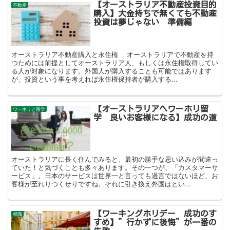
【オーストラリア不動産投資目的
不動産
購入】大金持ちで無くても不動産
投資は夢じゃない 準備編
オーストラリア不動産購入と永住権 オーストラリアで不動産を持
つためには前提としてオーストラリア人、もしくは永住権取得してい
る人が対象になります。外国人が購入することも可能ではあります
が、投資という事を考えれば永住権保持者が購入する...
【オーストラリアへワーホリ留
ワーホリと留学
学 良いお客様になる】成功の道
オーストラリアに長く住んでみると、最初の勝手な思い込みが間違っ
ていた！と気づくことも多々あります。その一つが、「カスタマーサ
ービス」。日本のサービスは世界一と言っても過言ではないほど、お
客様が至れりつくせりですね。それに引き換え外国はとい...
【ワーキングホリデー 成功のす
就職
すめ】”行かずに後悔”が一番の