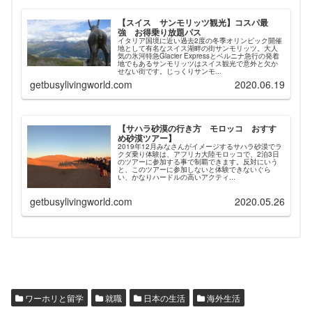
【スイス サンモリッツ観光】コスパ最
強 お得乗り放題パス
イタリア国境に近い過去2度の冬季オリンピック開催
地として有名なスイス湖畔の街サンモリッツ。大人
気の氷河特急Glacier Expressとベルニナ急行の発着
地でもあるサンモリッツはスイス観光で意外と欠か
せない街です。じっくりサンモ...
getbusylivingworld.com
2020.06.19
【サハラ砂漠の行き方 モロッコ おすす
め砂漠ツアー】
2019年12月みなさんがイメージするサハラ砂漠でラ
クダ乗り体験は、アフリカ大陸モロッコで、2泊3日
のツアーに参加する事で制覇できます。反対にいう
と、このツアーに参加しないと体験できないぐら
い、かなりハードルの高いアクティ...
getbusylivingworld.com
2020.05.26
ワーホリと留学
就職
日本の生活
海外生活