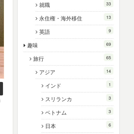
33
就職
13
永住権・海外移住
9
英語
69
趣味
65
旅行
14
アジア
1
インド
3
スリランカ
1
3
ベトナム
6
日本