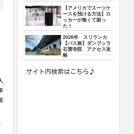
【アメリカでスーツケ
ースを預ける方法】ロ
ッカーが無くて困っ
、
た！
2026年 スリランカ
【バス旅】ダンブッラ
石窟寺院 アクセス攻
略
サイト内検索はこちら♪
人
多
能
ザ